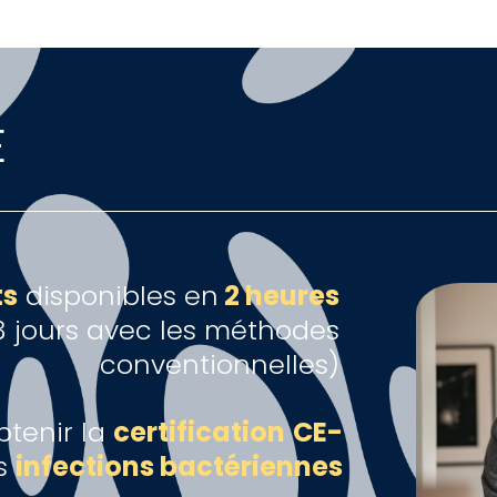
E
ts
disponibles en
2 heures
3 jours avec les méthodes
conventionnelles)
btenir la
certification
CE-
es
infections bactériennes