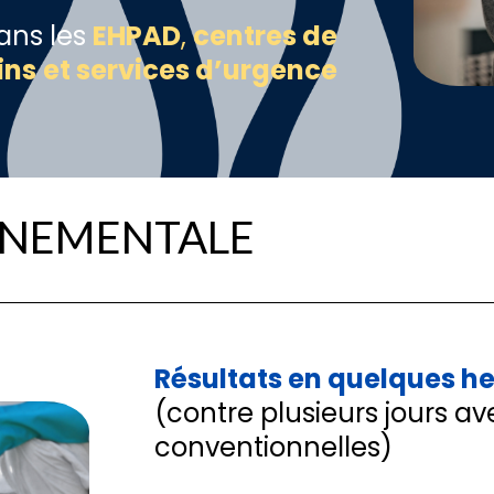
dans les
EHPAD
,
centres de
ins
et services d’urgence
NNEMENTALE
Résultats en quelques h
(contre plusieurs jours a
conventionnelles)